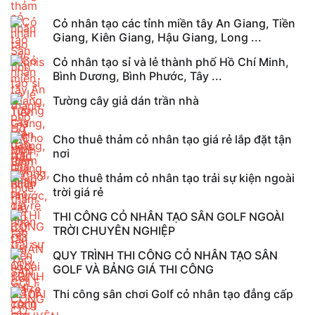
Cỏ nhân tạo các tỉnh miền tây An Giang, Tiền
Giang, Kiên Giang, Hậu Giang, Long ...
Cỏ nhân tạo sỉ và lẻ thành phố Hồ Chí Minh,
Bình Dương, Bình Phước, Tây ...
Tường cây giả dán trần nhà
Cho thuê thảm cỏ nhân tạo giá rẻ lắp đặt tận
nơi
Cho thuê thảm cỏ nhân tạo trải sự kiện ngoài
trời giá rẻ
THI CÔNG CỎ NHÂN TẠO SÂN GOLF NGOÀI
TRỜI CHUYÊN NGHIỆP
QUY TRÌNH THI CÔNG CỎ NHÂN TẠO SÂN
GOLF VÀ BẢNG GIÁ THI CÔNG
Thi công sân chơi Golf cỏ nhân tạo đẳng cấp