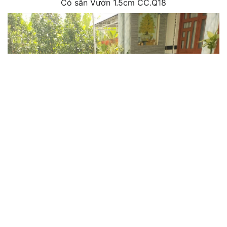
Cỏ sân Vườn 1.5cm CC.Q18