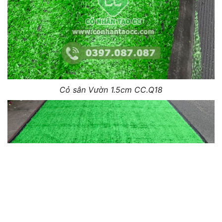
Cỏ sân Vườn 1.5cm CC.Q18