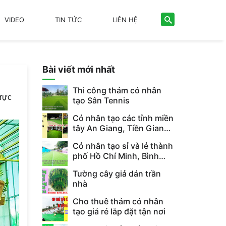
VIDEO
TIN TỨC
LIÊN HỆ
Bài viết mới nhất
Thi công thảm cỏ nhân
 rực
tạo Sân Tennis
Cỏ nhân tạo các tỉnh miền
tây An Giang, Tiền Giang,
Kiên Giang, Hậu Giang,
Cỏ nhân tạo sỉ và lẻ thành
Long ...
phố Hồ Chí Minh, Bình
Dương, Bình Phước, Tây
Tường cây giả dán trần
...
nhà
Cho thuê thảm cỏ nhân
tạo giá rẻ lắp đặt tận nơi