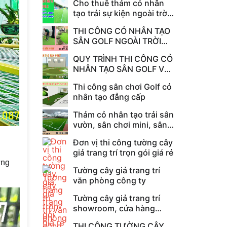
Cho thuê thảm cỏ nhân
tạo trải sự kiện ngoài trời
giá rẻ
THI CÔNG CỎ NHÂN TẠO
SÂN GOLF NGOÀI TRỜI
CHUYÊN NGHIỆP
QUY TRÌNH THI CÔNG CỎ
NHÂN TẠO SÂN GOLF VÀ
BẢNG GIÁ THI CÔNG
Thi công sân chơi Golf cỏ
nhân tạo đẳng cấp
Thảm cỏ nhân tạo trải sân
vườn, sân chơi mini, sân
tennis
Đơn vị thi công tường cây
giả trang trí trọn gói giá rẻ
ững
Tường cây giả trang trí
văn phòng công ty
Tường cây giả trang trí
showroom, cửa hàng
trưng bày
THI CÔNG TƯỜNG CÂY