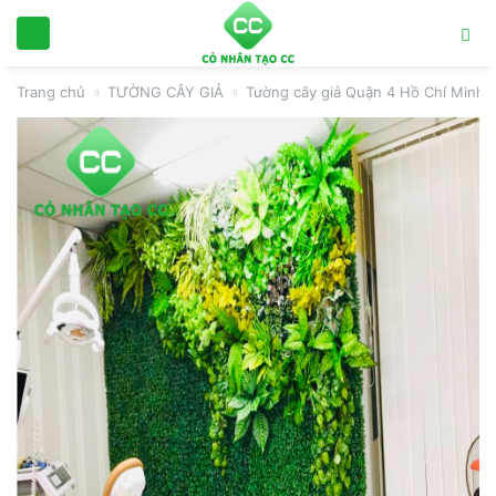
Trang chủ
TƯỜNG CÂY GIẢ
Tường cây giả Quận 4 Hồ Chí Minh