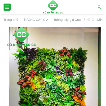
Trang chủ
TƯỜNG CÂY GIẢ
Tường cây giả Quận 3 Hồ Chí Minh