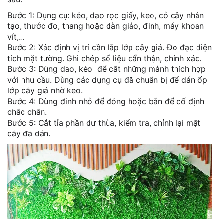
Bước 1: Dụng cụ: kéo, dao rọc giấy, keo, cỏ cây nhân
tạo, thước đo, thang hoặc dàn giáo, đinh, máy khoan
vít,…
Bước 2: Xác định vị trí cần lắp lớp cây giả. Đo đạc diện
tích mặt tường. Ghi chép số liệu cẩn thận, chính xác.
Bước 3: Dùng dao, kéo để cắt những mảnh thích hợp
với nhu cầu. Dùng các dụng cụ đã chuẩn bị để dán ốp
lớp cây giả nhờ keo.
Bước 4: Dùng đinh nhỏ để đóng hoặc bắn để cố định
chắc chắn.
Bước 5: Cắt tỉa phần dư thùa, kiểm tra, chỉnh lại mặt
cây đã dán.