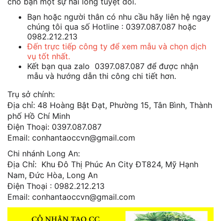
cho bạn một sự hài lòng tuyệt đối.
Bạn hoặc người thân có nhu cầu hãy liên hệ ngay
chúng tôi qua số Hotline : 0397.087.087 hoặc
0982.212.213
Đến trực tiếp công ty để xem mẫu và chọn dịch
vụ tốt nhất.
Kết bạn qua zalo 0397.087.087 để được nhận
mẫu và hướng dẫn thi công chi tiết hơn.
Trụ sở chính:
Địa chỉ: 48 Hoàng Bật Đạt, Phường 15, Tân Bình, Thành
phố Hồ Chí Minh
Điện Thoại: 0397.087.087
Email: conhantaoccvn@gmail.com
Chi nhánh Long An:
Địa Chỉ: Khu Đô Thị Phúc An City ĐT824, Mỹ Hạnh
Nam, Đức Hòa, Long An
Điện Thoại : 0982.212.213
Email: conhantaoccvn@gmail.com